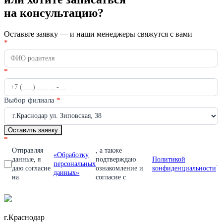
на консультацию?
Оставьте заявку — и наши менеджеры свяжутся с вами
Получить
*
Если
консультацию
вы
человек,
оставьте
*
это
поле
пустым.
Выбор филиала
*
Оставить заявку
*
Отправляя
, а также
«Обработку
данные, я
подтверждаю
Политикой
персональных
.
даю согласие
ознакомление и
конфиденциальности
данных»
на
согласие с
г.Краснодар