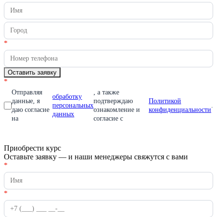
заявку
вы
на
человек,
франшизу
оставьте
это
поле
*
пустым.
Оставить заявку
*
Отправляя
, а также
обработку
данные, я
подтверждаю
Политикой
персональных
.
даю согласие
ознакомление и
конфиденциальности
данных
на
согласие с
Приобрести курс
Оставьте заявку — и наши менеджеры свяжутся с вами
Приобрести
*
Если
курс
вы
человек,
оставьте
*
это
поле