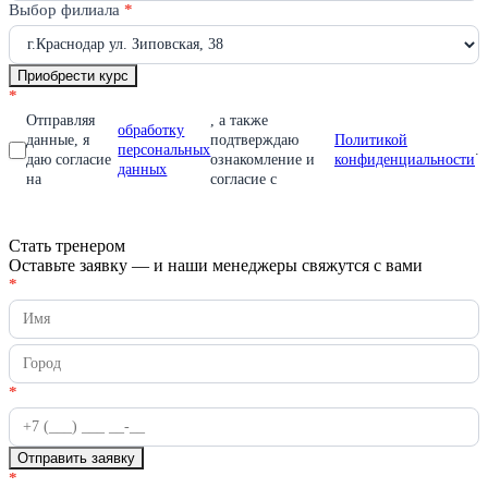
пустым.
Выбор филиала
*
Приобрести курс
*
Отправляя
, а также
обработку
данные, я
подтверждаю
Политикой
персональных
.
даю согласие
ознакомление и
конфиденциальности
данных
на
согласие с
Стать тренером
Оставьте заявку — и наши менеджеры свяжутся с вами
Стать
*
Если
тренером
вы
человек,
оставьте
это
поле
*
пустым.
Отправить заявку
*