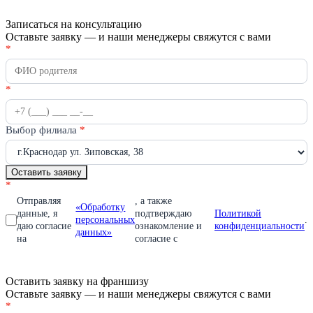
Записаться на консультацию
Оставьте заявку — и наши менеджеры свяжутся с вами
Получить
*
Если
консультацию
вы
человек,
оставьте
*
это
поле
пустым.
Выбор филиала
*
Оставить заявку
*
Отправляя
, а также
«Обработку
данные, я
подтверждаю
Политикой
персональных
.
даю согласие
ознакомление и
конфиденциальности
данных»
на
согласие с
Оставить заявку на франшизу
Оставьте заявку — и наши менеджеры свяжутся с вами
Оставить
*
Если