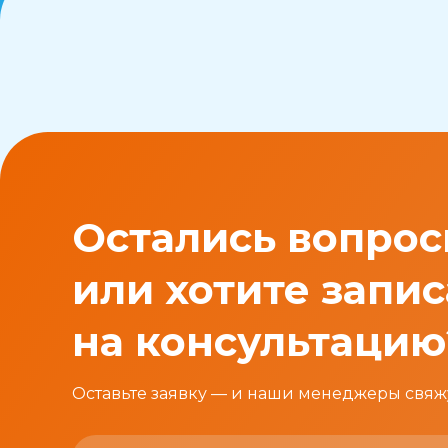
Видео
Обучение
Стельки
Реестр тренеров
Франшиза
Остались вопро
Контакты
или хотите запис
на консультацию
ул. Зиповская, 38
+7 (918) 69-65-111
Оставьте заявку — и наши менеджеры свяж
ул. Парусная, 10к2