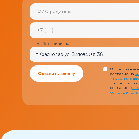
+7 (918) 65-69-111
Получить
Если
консультацию
вы
человек,
Записаться на
оставьте
консультацию
это
поле
пустым.
Выбор филиала
Отправляя дан
Оставить заявку
согласие на
«
персональных
подтверждаю 
согласие с
По
конфиденциал