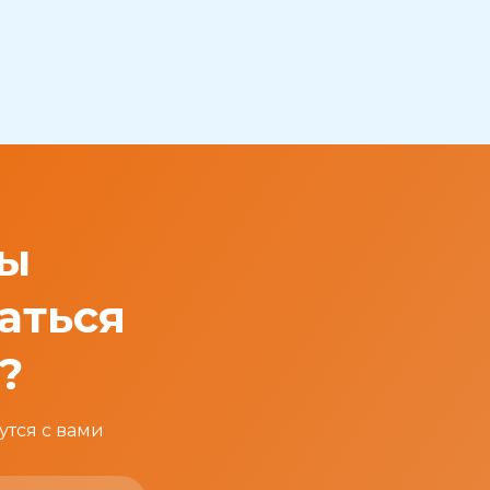
сы
аться
?
утся с вами