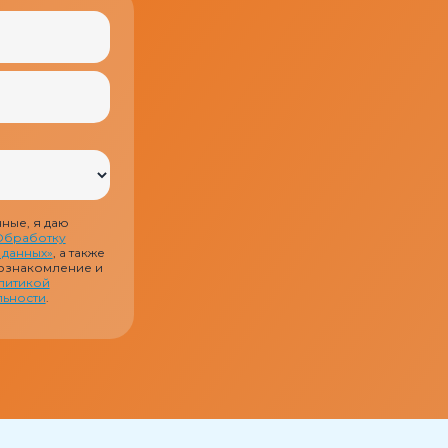
ные, я даю
Обработку
 данных»
, а также
ознакомление и
литикой
ьности
.