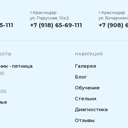
г.Краснодар
г.Краснодар
ул. Парусная, 10к2
ул. Бочарнико
5-111
+7 (918) 65-69-111
+7 (908) 
БОТЫ
НАВИГАЦИЯ
ик - пятница
Галерея
:00
Блог
Обучение
6:00
Стельки
нье
Диагностика
Отзывы