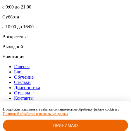
с 9:00 до 21:00
Суббота
с 10:00 до 16:00
Воскресенье
Выходной
Навигация
Галерея
Блог
Обучение
Стельки
Диагностика
Отзывы
Контакты
Информация
Продолжая использовать сайт, вы соглашаетесь на обработку файлов cookie и c
Оферта
Согласие на обработку персональных данных
Политикой обработки персональных данных
Политика конфиденциальности
E-mail
ПРИНИМАЮ
smartfit.krd@yandex.ru