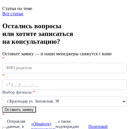
Статьи по теме
Все статьи
Остались вопросы
или хотите записаться
на консультацию?
Оставьте заявку — и наши менеджеры свяжутся с вами
Получить
*
Если
консультацию
вы
человек,
оставьте
*
это
поле
пустым.
Выбор филиала
*
Оставить заявку
*
Отправляя
, а также
«Обработку
данные, я
подтверждаю
Политикой