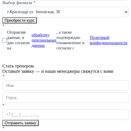
пустым.
Выбор филиала
*
Приобрести курс
*
Отправляя
, а также
обработку
данные, я
подтверждаю
Политикой
персональных
.
даю согласие
ознакомление и
конфиденциальности
данных
на
согласие с
Стать тренером
Оставьте заявку — и наши менеджеры свяжутся с вами
Стать
*
Если
тренером
вы
человек,
оставьте
это
поле
*
пустым.
Отправить заявку
*