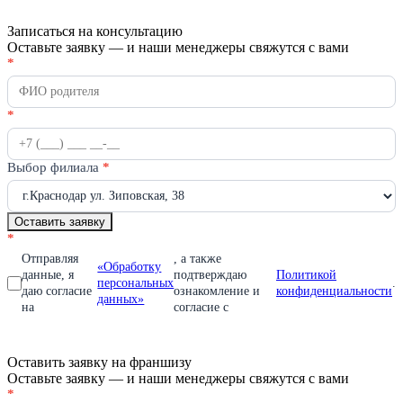
Записаться на консультацию
Оставьте заявку — и наши менеджеры свяжутся с вами
Получить
*
Если
консультацию
вы
человек,
оставьте
*
это
поле
пустым.
Выбор филиала
*
Оставить заявку
*
Отправляя
, а также
«Обработку
данные, я
подтверждаю
Политикой
персональных
.
даю согласие
ознакомление и
конфиденциальности
данных»
на
согласие с
Оставить заявку на франшизу
Оставьте заявку — и наши менеджеры свяжутся с вами
Оставить
*
Если