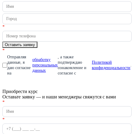
заявку
вы
на
человек,
франшизу
оставьте
это
поле
*
пустым.
Оставить заявку
*
Отправляя
, а также
обработку
данные, я
подтверждаю
Политикой
персональных
.
даю согласие
ознакомление и
конфиденциальности
данных
на
согласие с
Приобрести курс
Оставьте заявку — и наши менеджеры свяжутся с вами
Приобрести
*
Если
курс
вы
человек,
оставьте
*
это
поле